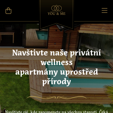
Navštivte naše privátní
wellness
apartmány uprostřed
přírody
Navštivte ráj, kde zapomenete na všechny starosti. Čeká