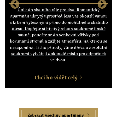
Únik do skalního ráje pro dva. Romantický
apartmán ukrytý uprostřed lesa vás okouzlí vanou
a krbem vytesanými přímo do mohutného skalního
útesu. Dopřejte si hřejivý relax v soukromé finské
sauně, ponořte se do venkovní vířivky pod
korunami stromů a zažijte atmosféru, na kterou se
nezapomíná. Ticho přírody, vůně dřeva a absolutní
soukromí vytvářejí dokonalé místo pro odpočinek
ve dvou.
Chci ho vidět celý
Zobrazit všechny apartmány