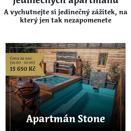
jedinečných apartmánů
A vychutnejte si jedinečný zážitek, na
který jen tak nezapomenete
Cena za noc
(14:00 - 10:00)
15 650 Kč
Apartmán Stone