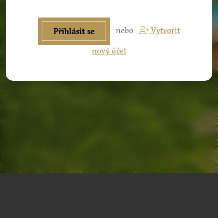
nebo
Vytvořit
Přihlásit se
nový účet