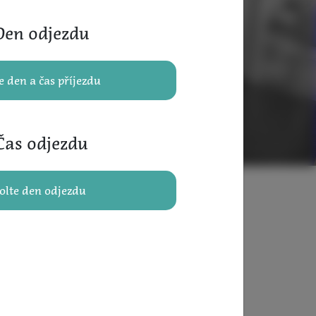
en odjezdu
e den a čas příjezdu
as odjezdu
olte den odjezdu
nce nad