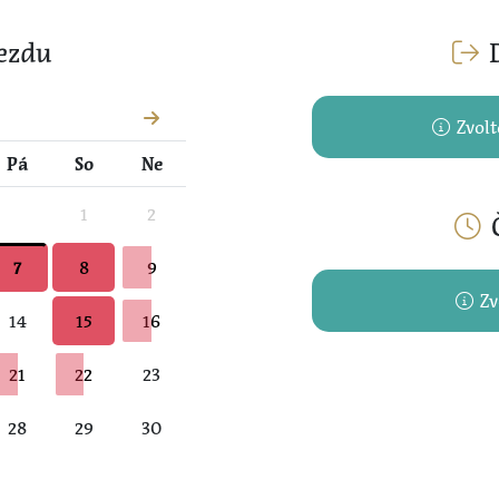
zážitek.
ezdu
D
6
Zvolt
Pá
So
Ne
1
2
Č
7
8
9
Zv
14
15
16
Sůl je mal
21
22
23
nekonečno
28
29
30