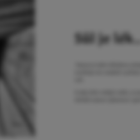
Sůl je lék.
Sauna je také obložena solný
uvolňuje do ovzduší rychleji
solí.
A aby toho nebylo málo, je 
účinků sauna vybavena i ge