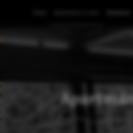
Úvod
Apartmány a ceny
Rezervace
Apartmán