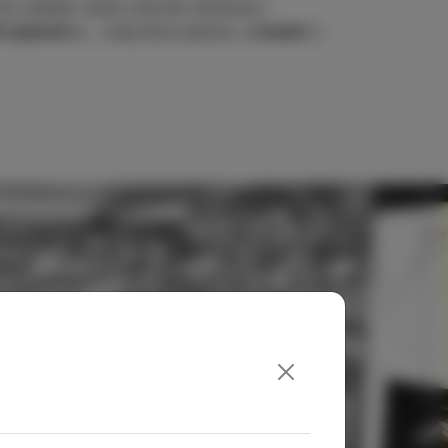
do ovzduší. 
Jeden celý den strávený v 
 nejméně o.
.., tedy skoro přesně.
..o hodně
 :)