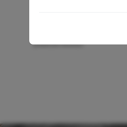
každého
Inhalace voňavé soli je nejen příjemná, je p
působí blahodárně na dýchací cesty, zmírňuj
pomáhá jeho detoxikaci.