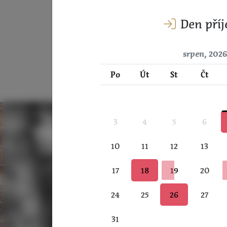
praskajícího
krbu?
Věřte, že je to opravdový 
Den příj
srpen, 202
Po
Út
St
Čt
3
4
5
6
10
11
12
13
17
18
19
20
24
25
26
27
31