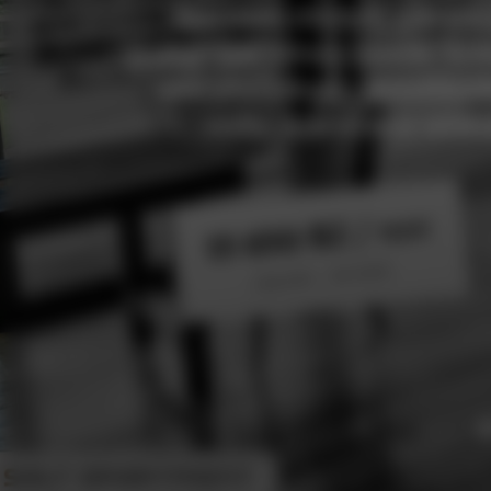
Apartmán obložený pravými 
podsvětlená stěna u postele. Soln
vana před krbem z prosvětlen
osoby. Apartmán je určen 
/ noc
15 650 Kč
(14:00 - 10:00)