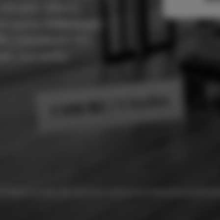
solnými cihlami,
á sauna, volně stojící
ého kamene pro dvě
pro dvě osoby.
/ 5 hodin
7 570 Kč
Pobyt je možné dle aktuální obsazenosti libovolně prodlouži