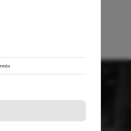
nými cihlami
jsou v tomto apartmánu
je v pokoji
nenapodobitelná atmosféra
.
ermín