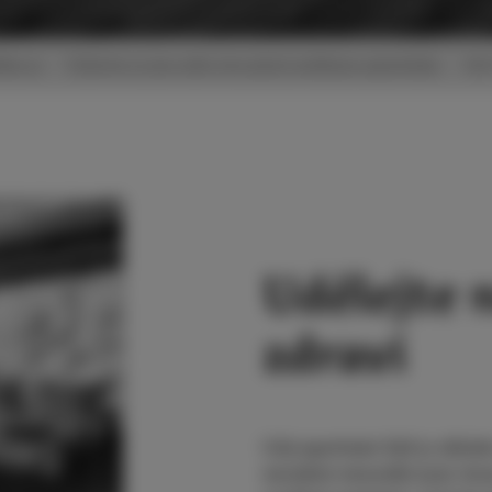
me.cz
Vyberte si pro sebe ten pravý wellness apartmán
Apa
Udělejte 
zdraví
Celý apartmán Salt je oblože
množství minerálů (jod, brom,