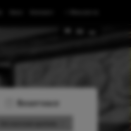
Q
Okolí
Kontakty
Přihlásit se
Rezervace
Chci rezervovat apartmán