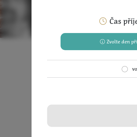
Čas příj
Zvolte den př
vo
Solná sauna je 