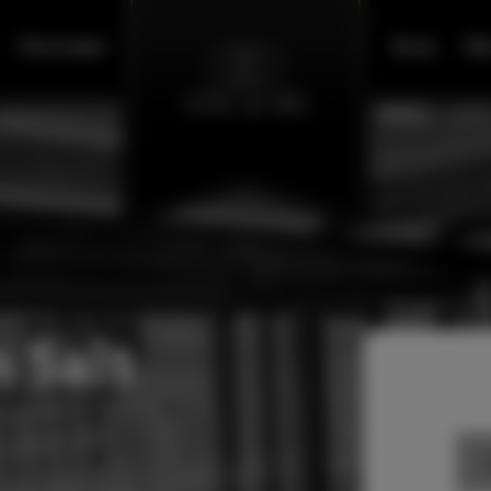
Vouchery
Blog
FA
 Salt