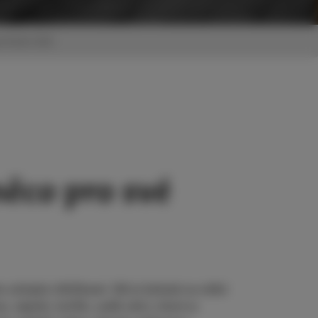
rtmán Salt
něco pro své
n solnými cihličkami. Sůl je bohatá na velké 
 vápník, hořčík, sodík atd.), které se 