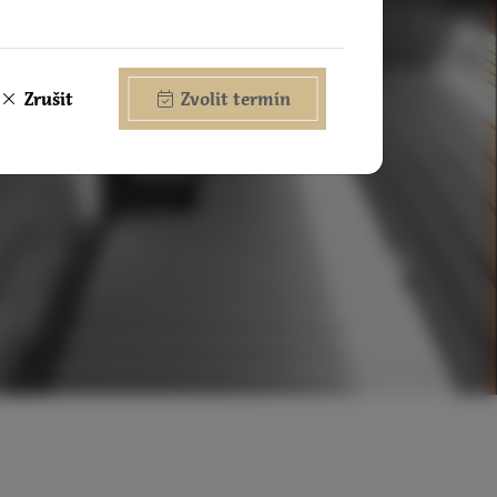
Zrušit
Zvolit termín