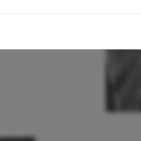
římo
kouzelná
. Především
e astma, čistí organismus a