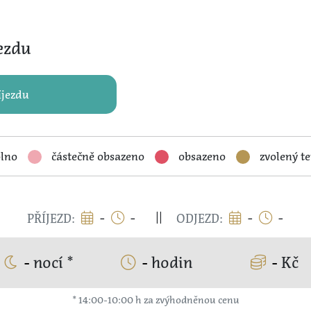
Některé stěny, obložené
sol
podsvícené. Díky tomu panu
ezdu
íjezdu
lno
částečně obsazeno
obsazeno
zvolený t
-
-
-
-
PŘÍJEZD:
ODJEZD:
-
nocí
*
-
hodin
-
Kč
pro
* 14:00-10:00 h za zvýhodněnou cenu