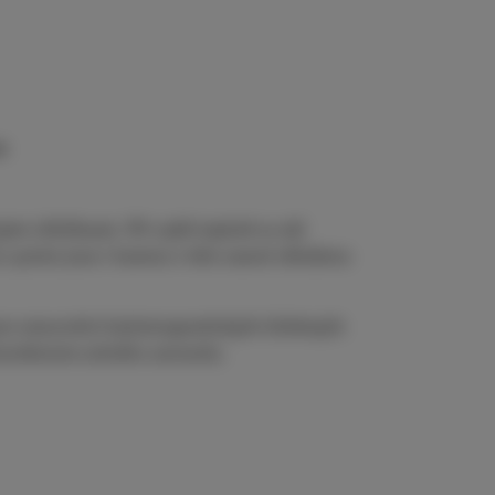
.
mi cihličkami. Při vyšší teplotě se sůl
 a proto jsou i kamna v této sauně obložena
pro umocnění halo
terapeutických léčebných
nerátorem solného aerosolu.