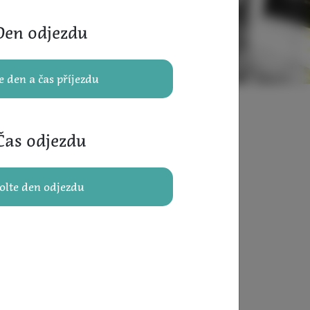
en odjezdu
e den a čas příjezdu
as odjezdu
olte den odjezdu
íř s
u fantazií