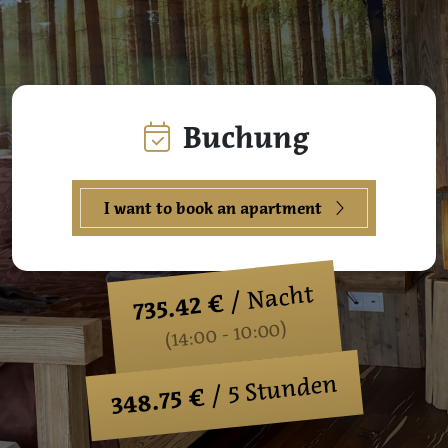
Buchung
I want to book an apartment
/ Nacht
735.42 €
(14:00 - 10:00)
/ 5 Stunden
348.75 €